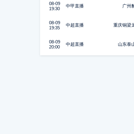
08-09
中甲直播
广州
19:30
08-09
中超直播
重庆铜梁
19:35
08-09
中超直播
山东泰
20:00