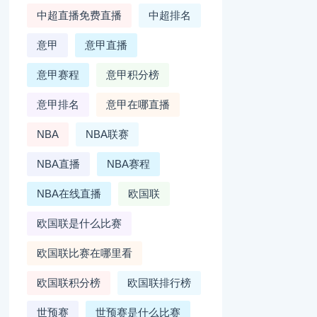
中超直播免费直播
中超排名
意甲
意甲直播
意甲赛程
意甲积分榜
意甲排名
意甲在哪直播
NBA
NBA联赛
NBA直播
NBA赛程
NBA在线直播
欧国联
欧国联是什么比赛
欧国联比赛在哪里看
欧国联积分榜
欧国联排行榜
世预赛
世预赛是什么比赛