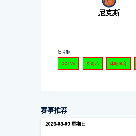
尼克斯
信号源
CCTV5
爱奇艺
咪咕体育
赛事推荐
2026-08-09 星期日