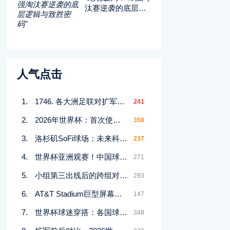
汰赛逆袭的底层逻
辑与致胜密码”
人气点击
1746. 各大洲足联对扩军名额的内部投票细节：2026墨美加世界杯前瞻
241
2026年世界杯：首次使用的智能边旗角度感应功能深度解析
358
洛杉矶SoFi球场：未来科技感如何改变观赛体验？
237
世界杯亚洲观赛！中国球迷熬夜观赛
271
小组第三出线后的跨组对阵逻辑解析：北美世界杯前瞻
293
AT&T Stadium巨型屏幕对门将视野的潜在影响：2026世界杯前瞻
147
世界杯球迷穿搭：各国球衣销量排行榜
348