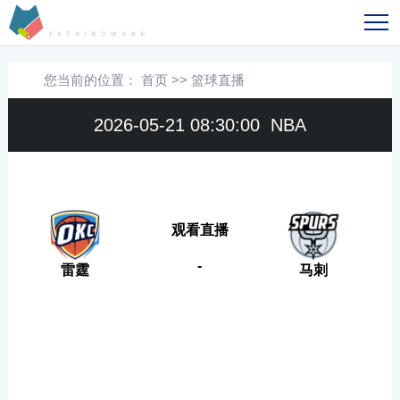
您当前的位置：
首页
>>
篮球直播
2026-05-21 08:30:00
NBA
观看直播
-
雷霆
马刺